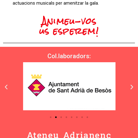
actuacions musicals per amenitzar la gala.
Animeu-vos
us esperem!
Col.laboradors:
Ateneu Adrianenc