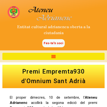
Entitat cultural adrianenca oberta a la
ciutadania
Fes-te'n soci
Premi Empremta930
d'Omnium Sant Adrià
El proper dimecres, 10 de setembre, l’
Ateneu
Adrianenc
acollirà la segona edició del premi