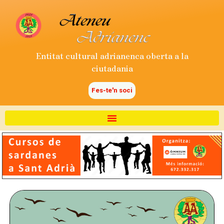
Entitat cultural adrianenca oberta a la
ciutadania
Fes-te'n soci