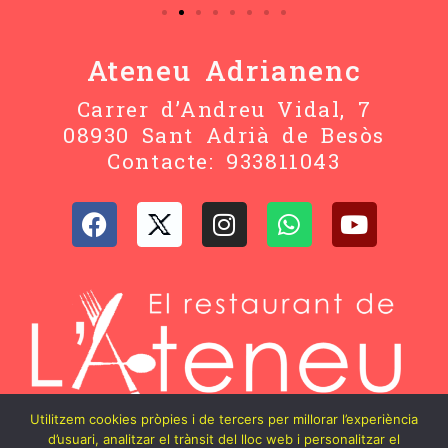
Ateneu Adrianenc
Carrer d’Andreu Vidal, 7
08930 Sant Adrià de Besòs
Contacte: 933811043
Utilitzem cookies pròpies i de tercers per millorar l’experiència
d’usuari, analitzar el trànsit del lloc web i personalitzar el