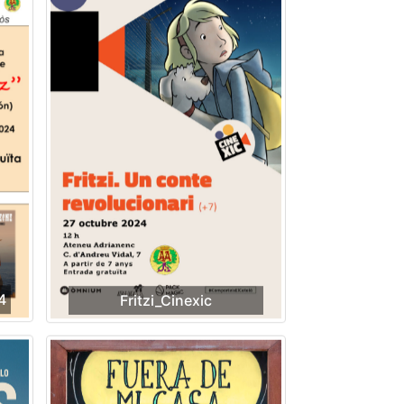
4
Fritzi_Cinexic