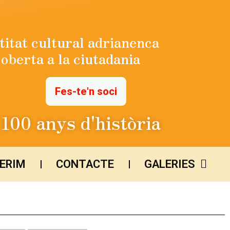
titat cultural adrianenca
oberta a la ciutadania
Fes-te'n soci
100 anys d'història
FERIM
CONTACTE
GALERIES