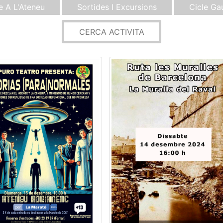
e A L'Ateneu
Sortides I Excursions
Cicle Ga