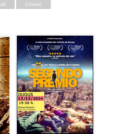
udí
Cinexic